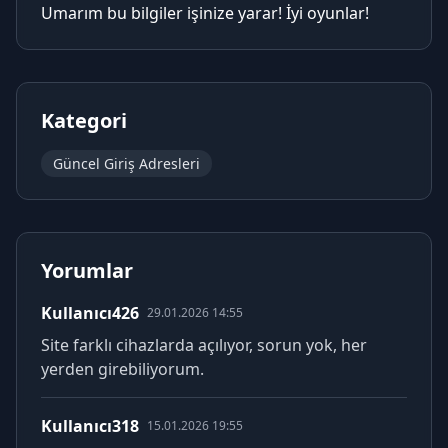
Umarım bu bilgiler işinize yarar! İyi oyunlar!
Kategori
Güncel Giriş Adresleri
Yorumlar
Kullanıcı426
29.01.2026 14:55
Site farklı cihazlarda açılıyor, sorun yok, her
yerden girebiliyorum.
Kullanıcı318
15.01.2026 19:55