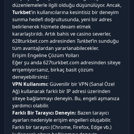
düzenlemelerle ilgili olduğu düşünülüyor. Ancak,
Turkbet
’in kullanıcılarına kesintisiz bir deneyim
sunma hedefi doğrultusunda, yeni bir adres
belirlenerek hizmete devam etmek
kararlaştırıldı. Artık bahis ve casino severler,
628turkbet.com adresinden
Turkbet
’in sunduğu
tüm avantajlardan yararlanabilecekler.
Erişim Engeline Çözüm Yolları
Eğer şu anda 627turkbet.com adresinden siteye
erişemiyorsanız, birkaç basit çözüm
deneyebilirsiniz:
VPN Kullanımı:
Güvenilir bir VPN (Sanal Özel
Ağ) kullanarak farklı bir IP adresi üzerinden
siteye bağlanmayı deneyin. Bu, engeli aşmanıza
yardımcı olabilir.
Farklı Bir Tarayıcı Deneyin:
Bazen tarayıcı
ayarları nedeniyle erişim engelleri oluşabilir.
Farklı bir tarayıcı (Chrome, Firefox, Edge vb.)