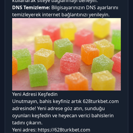
kullanarak siteye bağlanmayı deneyin.
DNS Temizleme:
Bilgisayarınızın DNS ayarlarını
temizleyerek internet bağlantınızı yenileyin.
Yeni Adresi Keşfedin
Unutmayın, bahis keyfiniz artık 628turkbet.com
adresinde! Yeni adrese göz atın, sunduğu
oyunları keşfedin ve heyecan verici bahislerin
tadını çıkarın.
Yeni adres:
https://628turkbet.com