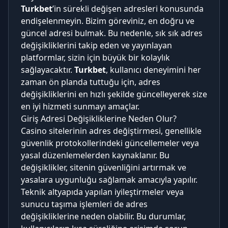
Turkbet
’in sürekli değişen adresleri konusunda
endişelenmeyin. Bizim göreviniz, en doğru ve
güncel adresi bulmak. Bu nedenle, sık sık adres
değişikliklerini takip eden ve yayınlayan
platformlar, sizin için büyük bir kolaylık
sağlayacaktır.
Turkbet
, kullanıcı deneyimini her
zaman ön planda tuttuğu için, adres
değişikliklerini en hızlı şekilde güncelleyerek size
en iyi hizmeti sunmayı amaçlar.
Giriş Adresi Değişikliklerine Neden Olur?
Casino sitelerinin adres değiştirmesi, genellikle
güvenlik protokollerindeki güncellemeler veya
yasal düzenlemelerden kaynaklanır. Bu
değişiklikler, sitenin güvenliğini artırmak ve
yasalara uygunluğu sağlamak amacıyla yapılır.
Teknik altyapıda yapılan iyileştirmeler veya
sunucu taşıma işlemleri de adres
değişikliklerine neden olabilir. Bu durumlar,