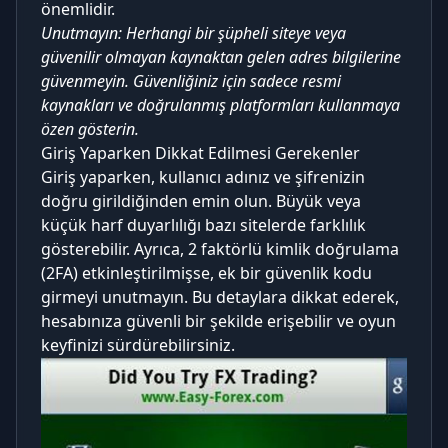
önemlidir.
Unutmayın: Herhangi bir şüpheli siteye veya
güvenilir olmayan kaynaktan gelen adres bilgilerine
güvenmeyin. Güvenliğiniz için sadece resmi
kaynakları ve doğrulanmış platformları kullanmaya
özen gösterin.
Giriş Yaparken Dikkat Edilmesi Gerekenler
Giriş yaparken, kullanıcı adınız ve şifrenizin
doğru girildiğinden emin olun. Büyük veya
küçük harf duyarlılığı bazı sitelerde farklılık
gösterebilir. Ayrıca, 2 faktörlü kimlik doğrulama
(2FA) etkinleştirilmişse, ek bir güvenlik kodu
girmeyi unutmayın. Bu detaylara dikkat ederek,
hesabınıza güvenli bir şekilde erişebilir ve oyun
keyfinizi sürdürebilirsiniz.