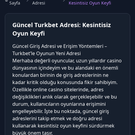
Sayfa
Adresi
Kesintisiz Oyun Keyfi
Güncel Turkbet Adresi: Kesintisiz
Oyun Keyfi
Güncel Giriş Adresi ve Erişim Yöntemleri –
Turkbet’le Oyunun Yeni Adresi
Merhaba değerli oyuncular, uzun yıllardır casino
dünyasının içindeyim ve bu alandaki en önemli
konulardan birinin de giriş adreslerinin ne
kadar kritik olduğu konusunda fikir sahibiyim.
Özellikle online casino sitelerinde, adres
değişiklikleri anlık olarak gerçekleşebilir ve bu
durum, kullanıcıların oyunlarına erişimini
engelleyebilir. İşte bu noktada, güncel giriş
adreslerini takip etmek ve doğru adresi
kullanarak kesintisiz oyun keyfini sürdürmek
büyük önem taşır.