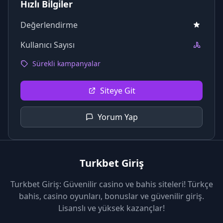
Hızlı Bilgiler
Değerlendirme
Kullanıcı Sayısı
Sürekli kampanyalar
Siteye Git
Yorum Yap
Turkbet Giriş
Turkbet Giriş: Güvenilir casino ve bahis siteleri! Türkçe
bahis, casino oyunları, bonuslar ve güvenilir giriş.
Lisanslı ve yüksek kazançlar!