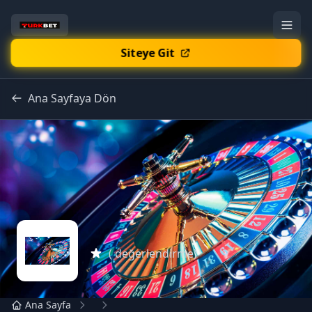
Siteye Git
Ana Sayfaya Dön
( değerlendirme)
Ana Sayfa