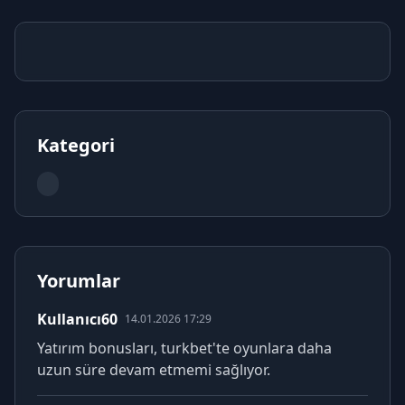
Kategori
Yorumlar
Kullanıcı60
14.01.2026 17:29
Yatırım bonusları, turkbet'te oyunlara daha
uzun süre devam etmemi sağlıyor.