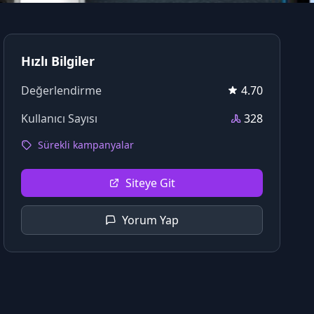
Hızlı Bilgiler
Değerlendirme
4.70
Kullanıcı Sayısı
328
Sürekli kampanyalar
Siteye Git
Yorum Yap