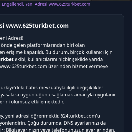
 Engellendi, Yeni Adresi www.625turkbet.com
esi www.625turkbet.com
eni Adresi!
 önde gelen platformlarından biri olan
en erişime kapatıldı. Bu durum, birçok kullanıcı için
urkbet
ekibi, kullanıcılarını hiçbir şekilde yarıda
www.625turkbet.com
üzerinden hizmet vermeye
rkiye’deki bahis mevzuatıyla ilgili değişiklikler
erin yasalara uygunluğunu sağlamak amacıyla uygulanır.
erini olumsuz etkilemektedir.
y, yeni adresi öğrenmektir. 624turkbet.com'u
yönlendirin. Çoğu durumda, DNS ayarlarınızı da
ir: Bilgisayarınızın veya telefonunuzun ayarlarından,