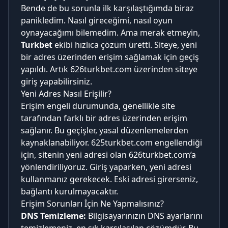
Bende de bu sorunla ilk karşılaştığımda biraz
panikledim. Nasıl gireceğimi, nasıl oyun
oynayacağımı bilemedim. Ama merak etmeyin,
Turkbet
ekibi hızlıca çözüm üretti. Siteye, yeni
bir adres üzerinden erişim sağlamak için geçiş
yapıldı. Artık 626turkbet.com üzerinden siteye
giriş yapabilirsiniz.
Yeni Adres Nasıl Erişilir?
Erişim engeli durumunda, genellikle site
tarafından farklı bir adres üzerinden erişim
sağlanır. Bu geçişler, yasal düzenlemelerden
kaynaklanabiliyor. 625turkbet.com engellendiği
için, sitenin yeni adresi olan 626turkbet.com’a
yönlendiriliyoruz. Giriş yaparken, yeni adresi
kullanmanız gerekecek. Eski adresi girerseniz,
bağlantı kurulmayacaktır.
Erişim Sorunları İçin Ne Yapmalısınız?
DNS Temizleme:
Bilgisayarınızın DNS ayarlarını