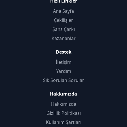
Hızlı Linkler
Ana Sayfa
Çekilişler
Şans Çarkı
Kazananlar
Destek
İletişim
Yardım
Sık Sorulan Sorular
Hakkımızda
Hakkımızda
Gizlilik Politikası
Kullanım Şartları