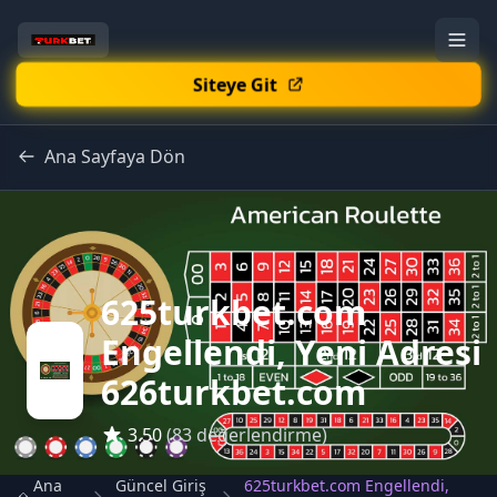
Siteye Git
Ana Sayfaya Dön
625turkbet.com
Engellendi, Yeni Adresi
626turkbet.com
3.50
(83 değerlendirme)
Ana
Güncel Giriş
625turkbet.com Engellendi,