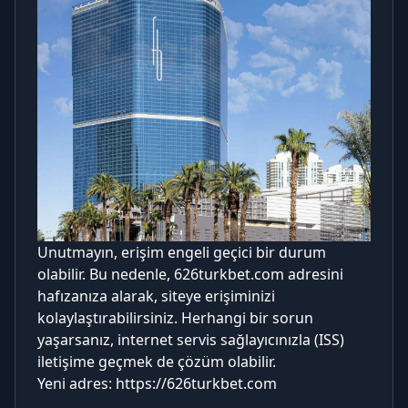
Unutmayın, erişim engeli geçici bir durum
olabilir. Bu nedenle, 626turkbet.com adresini
hafızanıza alarak, siteye erişiminizi
kolaylaştırabilirsiniz. Herhangi bir sorun
yaşarsanız, internet servis sağlayıcınızla (ISS)
iletişime geçmek de çözüm olabilir.
Yeni adres:
https://626turkbet.com