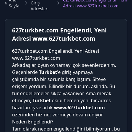
Giriş
Sayfa
Adresi www.627turkbet.com
Adresleri
627turkbet.com Engellendi, Yeni
Adresi www.627turkbet.com
627turkbet.com Engellendi, Yeni Adresi
www.627turkbet.com
Arkadaşlar, oyun oynamayı çok sevenlerdenim.
Geçenlerde
Turkbet
'e giriş yapmaya
çalıştığımda bir sorunla karşılaştım. Siteye
erişemiyordum. Bilindik bir durum, aslında. Bu
tür engellemeler sıkça yaşanıyor. Ama merak
etmeyin,
Turkbet
ekibi hemen yeni bir adres
hazırlamış ve artık
www.627turkbet.com
üzerinden hizmet vermeye devam ediyor.
Neden Engellendi?
Tam olarak neden engellendiğini bilmiyorum, bu