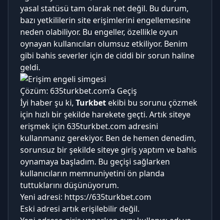
yasal statüsü tam olarak net değil. Bu durum,
bazı yetkililerin site erişimlerini engellemesine
neden olabiliyor. Bu engeller, özellikle oyun
oynayan kullanıcıları olumsuz etkiliyor. Benim
gibi bahis severler için de ciddi bir sorun haline
geldi.
Çözüm: 635turkbet.com’a Geçiş
İyi haber şu ki,
Turkbet
ekibi bu sorunu çözmek
için hızlı bir şekilde harekete geçti. Artık siteye
erişmek için 635turkbet.com adresini
kullanmanız gerekiyor. Ben de hemen denedim,
sorunsuz bir şekilde siteye giriş yaptım ve bahis
oynamaya başladım. Bu geçişi sağlarken
kullanıcıların memnuniyetini ön planda
tuttuklarını düşünüyorum.
Yeni adresi:
https://635turkbet.com
Eski adresi artık erişilebilir değil.