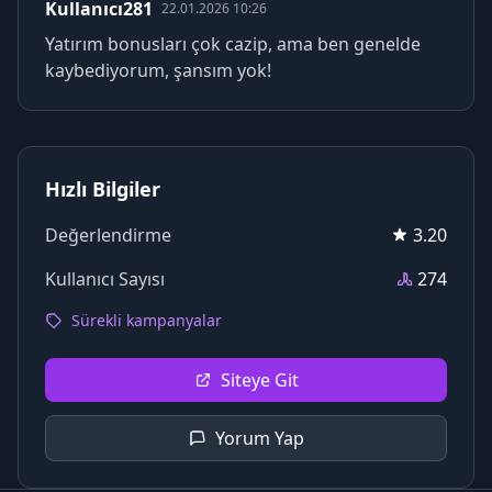
Kullanıcı281
22.01.2026 10:26
Yatırım bonusları çok cazip, ama ben genelde
kaybediyorum, şansım yok!
Hızlı Bilgiler
Değerlendirme
3.20
Kullanıcı Sayısı
274
Sürekli kampanyalar
Siteye Git
Yorum Yap