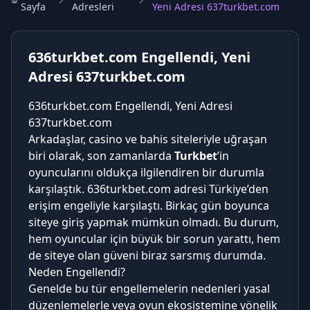
Sayfa
Adresleri
Yeni Adresi 637turkbet.com
636turkbet.com Engellendi, Yeni
Adresi 637turkbet.com
636turkbet.com Engellendi, Yeni Adresi
637turkbet.com
Arkadaşlar, casino ve bahis siteleriyle uğraşan
biri olarak, son zamanlarda
Turkbet
’in
oyuncularını oldukça ilgilendiren bir durumla
karşılaştık. 636turkbet.com adresi Türkiye’den
erişim engeliyle karşılaştı. Birkaç gün boyunca
siteye giriş yapmak mümkün olmadı. Bu durum,
hem oyuncular için büyük bir sorun yarattı, hem
de siteye olan güveni biraz sarsmış durumda.
Neden Engellendi?
Genelde bu tür engellemelerin nedenleri yasal
düzenlemelerle veya oyun ekosistemine yönelik