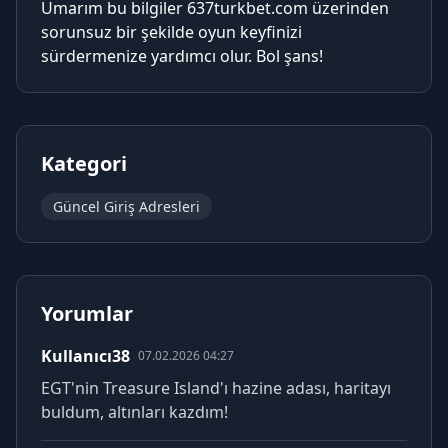
Umarım bu bilgiler 637turkbet.com üzerinden
sorunsuz bir şekilde oyun keyfinizi
sürdermenize yardımcı olur. Bol şans!
Kategori
Güncel Giriş Adresleri
Yorumlar
Kullanıcı38
07.02.2026 04:27
EGT'nin Treasure Island'ı hazine adası, haritayı
buldum, altınları kazdım!