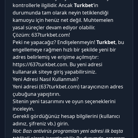
kontrollerle ilgilidir. Ancak
Turkbet
’in
durumunda tam olarak neyin tetiklendiği
kamuoyu için henüz net değil. Muhtemelen
yasal süreçler devam ediyor olabilir.
Çözüm: 637turkbet.com!
Peki ne yapacağız? Endişelenmeyin!
Turkbet
, bu
engellemeye rağmen hızlı bir şekilde yeni bir
adres belirlemiş ve erişime açılmıştır:
https://637turkbet.com
. Bu yeni adresi
kullanarak siteye giriş yapabilirsiniz.
Yeni Adresi Nasıl Kullanmalı?
Yeni adresi (637turkbet.com) tarayıcınızın adres
çubuğuna yapıştırın.
Sitenin yeni tasarımını ve oyun seçeneklerini
inceleyin.
Gerekli gördüğünüz hesap bilgilerini (kullanıcı
adınız, şifreniz vb.) girin.
Not: Bazı antivirüs programları yeni adresi ilk başta