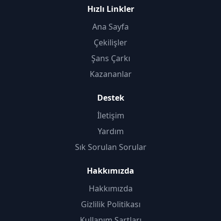
Hızlı Linkler
Ana Sayfa
Çekilişler
Şans Çarkı
Kazananlar
Destek
İletişim
Yardım
Sık Sorulan Sorular
Hakkımızda
Hakkımızda
Gizlilik Politikası
Kullanım Şartları