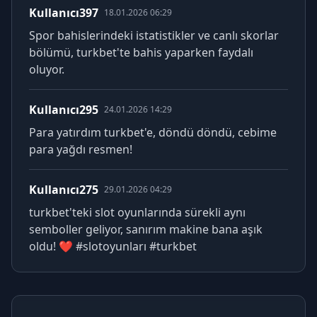
Kullanıcı397
18.01.2026 06:29
Spor bahislerindeki istatistikler ve canlı skorlar
bölümü, turkbet'te bahis yaparken faydalı
oluyor.
Kullanıcı295
24.01.2026 14:29
Para yatırdım turkbet'e, döndü döndü, cebime
para yağdı resmen!
Kullanıcı275
29.01.2026 04:29
turkbet'teki slot oyunlarında sürekli aynı
semboller geliyor, sanırım makine bana aşık
oldu! ❤️ #slotoyunları #turkbet