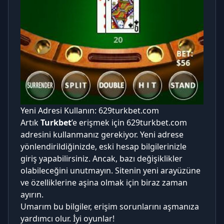
Yeni Adresi Kullanın: 629turkbet.com
Artık
Turkbet
’e erişmek için 629turkbet.com
adresini kullanmanız gerekiyor. Yeni adrese
yönlendirildiğinizde, eski hesap bilgilerinizle
giriş yapabilirsiniz. Ancak, bazı değişiklikler
olabileceğini unutmayın. Sitenin yeni arayüzüne
ve özelliklerine aşina olmak için biraz zaman
ayırın.
Umarım bu bilgiler, erişim sorunlarını aşmanıza
yardımcı olur. İyi oyunlar!