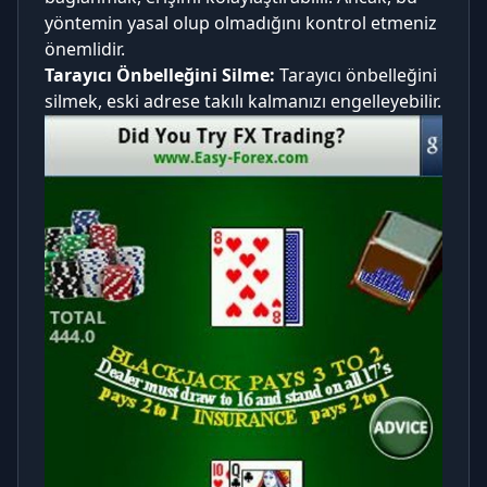
yöntemin yasal olup olmadığını kontrol etmeniz
önemlidir.
Tarayıcı Önbelleğini Silme:
Tarayıcı önbelleğini
silmek, eski adrese takılı kalmanızı engelleyebilir.